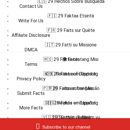
🇪🇸 29 Hechos Sobre Búsqueda
Contact Us
🇫🇮 29 Faktaa Etsintä
Write For Us
🇫🇷 29 Faits sur Quête
Affiliate Disclosure
🇮🇹 29 Fatti su Missione
DMCA
🇲🇸 29 Fakta tentang Misi
🌍 Facts
Terms
🇳🇴 29 Fakta om Oppdrag
🇩🇪 Fakten auf Deutsch
Privacy Policy
🇵🇹 29 Fatos sobre Missão
🇫🇷 Faits en français
Submit Facts
🇸🇪 29 Fakta om Uppdrag
🇪🇸 Hechos en Español
More Facts
🇻🇮 29 Sự thật về Nhiệm vụ
🇮🇹 Fatti in Italiano
Subscribe to our channel