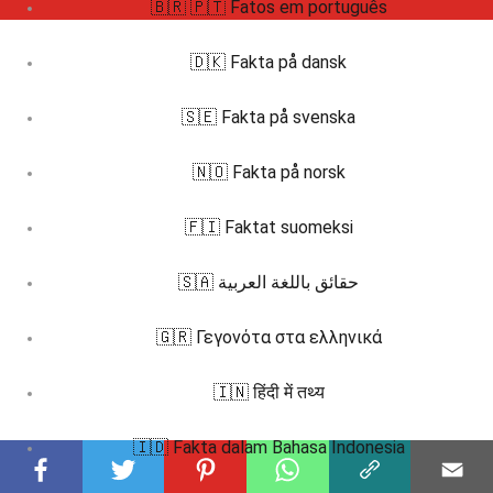
🇧🇷 🇵🇹 Fatos em português
🇩🇰 Fakta på dansk
🇸🇪 Fakta på svenska
🇳🇴 Fakta på norsk
🇫🇮 Faktat suomeksi
🇸🇦 حقائق باللغة العربية
🇬🇷 Γεγονότα στα ελληνικά
🇮🇳 हिंदी में तथ्य
🇮🇩 Fakta dalam Bahasa Indonesia