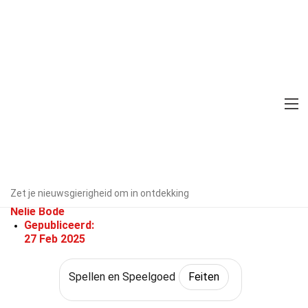
Home
Cultuur & De Kunsten
Feiten
Spellen en Speelgoed
Feiten
28 Feiten Over Padvinder
Door experts geverifieerd
Richtlijnen
Zet je nieuwsgierigheid om in ontdekking
voor redactie
Geschreven Door:
Nelie Bode
Gepubliceerd:
27 Feb 2025
Spellen en Speelgoed
Feiten