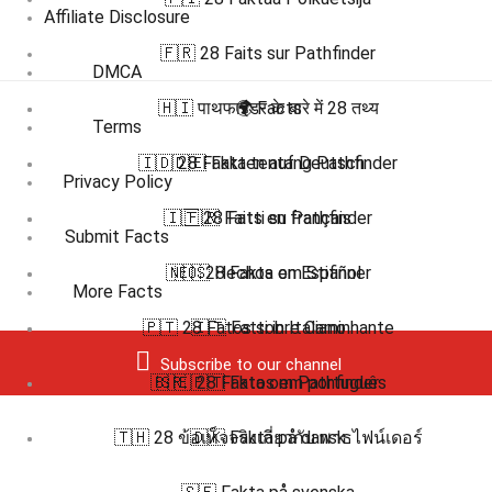
Affiliate Disclosure
🇫🇷 28 Faits sur Pathfinder
DMCA
🇭🇮 पाथफाइंडर के बारे में 28 तथ्य
🌍 Facts
Terms
🇮🇩 28 Fakta tentang Pathfinder
🇩🇪 Fakten auf Deutsch
Privacy Policy
🇮🇹 28 Fatti su Pathfinder
🇫🇷 Faits en français
Submit Facts
🇳🇴 28 Fakta om Stifinner
🇪🇸 Hechos en Español
More Facts
🇵🇹 28 Fatos sobre Caminhante
🇮🇹 Fatti in Italiano
Subscribe to our channel
🇧🇷 🇵🇹 Fatos em português
🇸🇪 28 Fakta om Pathfinder
🇹🇭 28 ข้อเท็จจริงเกี่ยวกับ พาธไฟน์เดอร์
🇩🇰 Fakta på dansk