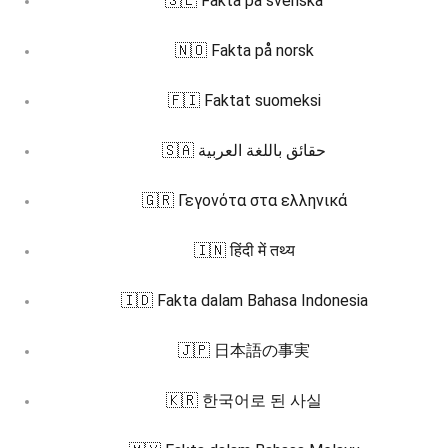
🇸🇪 Fakta på svenska
🇳🇴 Fakta på norsk
🇫🇮 Faktat suomeksi
🇸🇦 حقائق باللغة العربية
🇬🇷 Γεγονότα στα ελληνικά
🇮🇳 हिंदी में तथ्य
🇮🇩 Fakta dalam Bahasa Indonesia
🇯🇵 日本語の事実
🇰🇷 한국어로 된 사실