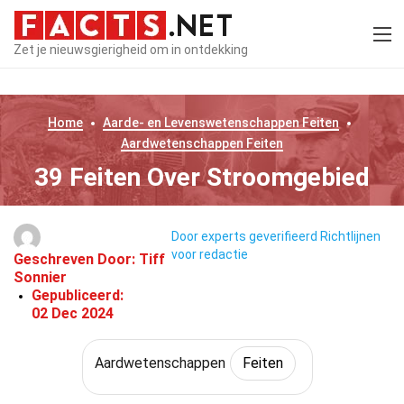
Zet je nieuwsgierigheid om in ontdekking
Home
Aarde- en Levenswetenschappen
Feiten
Aardwetenschappen
Feiten
39 Feiten Over Stroomgebied
Door experts geverifieerd
Richtlijnen
voor redactie
Geschreven Door:
Tiff
Sonnier
Gepubliceerd:
02 Dec 2024
Aardwetenschappen
Feiten