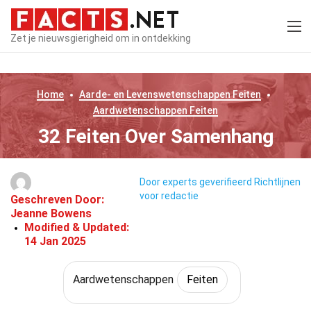
Zet je nieuwsgierigheid om in ontdekking
Home
Aarde- en Levenswetenschappen
Feiten
Aardwetenschappen
Feiten
32 Feiten Over Samenhang
Door experts geverifieerd
Richtlijnen
voor redactie
Geschreven Door:
Jeanne Bowens
Modified & Updated:
14 Jan 2025
Aardwetenschappen
Feiten