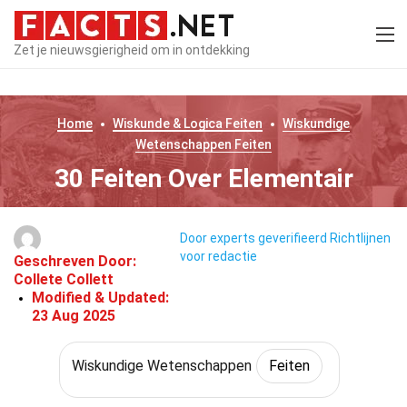
Zet je nieuwsgierigheid om in ontdekking
Home
Wiskunde & Logica
Feiten
Wiskundige
Wetenschappen
Feiten
30 Feiten Over Elementair
Door experts geverifieerd
Richtlijnen
voor redactie
Geschreven Door:
Collete Collett
Modified & Updated:
23 Aug 2025
Wiskundige Wetenschappen
Feiten