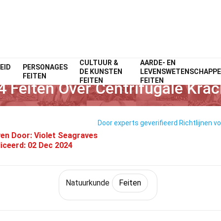
CULTUUR &
AARDE- EN
EID
PERSONAGES
Home
Wetenschap
Feiten
Natuurkunde
Feiten
DE KUNSTEN
LEVENSWETENSCHAPP
FEITEN
FEITEN
FEITEN
4 Feiten Over Centrifugale Krac
Door experts geverifieerd
Richtlijnen v
en Door:
Violet Seagraves
iceerd:
02 Dec 2024
Natuurkunde
Feiten