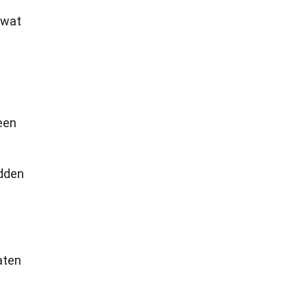
 wat
een
idden
aten