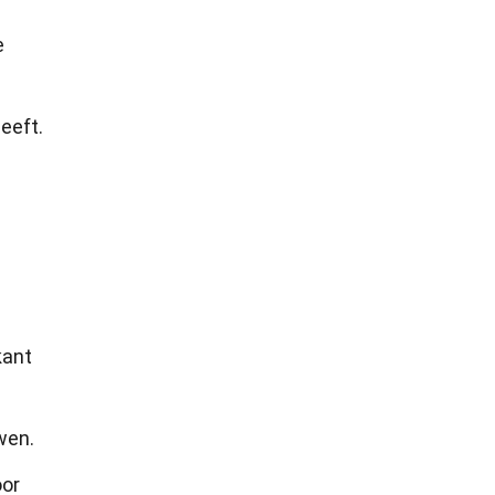
e
eeft.
kant
wen.
oor