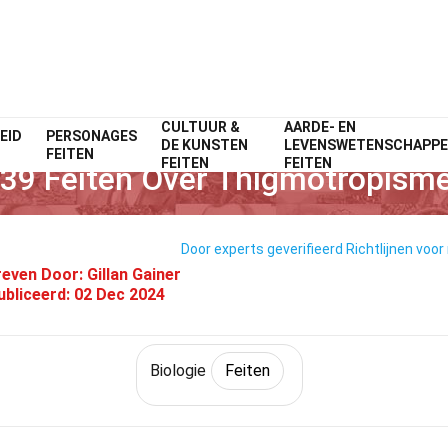
CULTUUR &
AARDE- EN
EID
PERSONAGES
Home
Wetenschap
Feiten
Biologie
Feiten
DE KUNSTEN
LEVENSWETENSCHAPP
FEITEN
FEITEN
FEITEN
39 Feiten Over Thigmotropism
Door experts geverifieerd
Richtlijnen voor
even Door:
Gillan Gainer
ubliceerd:
02 Dec 2024
Biologie
Feiten