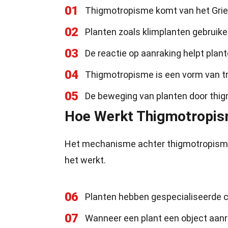
01
Thigmotropisme komt van het Griek
02
Planten zoals klimplanten gebruik
03
De reactie op aanraking helpt plan
04
Thigmotropisme is een vorm van tro
05
De beweging van planten door thi
Hoe Werkt Thigmotropi
Het mechanisme achter thigmotropisme i
het werkt.
06
Planten hebben gespecialiseerde c
07
Wanneer een plant een object aanra