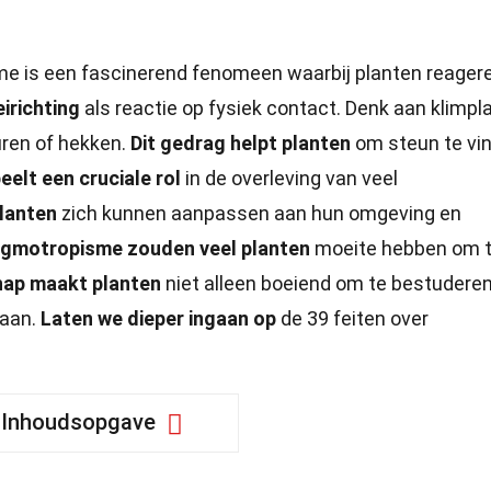
e is een fascinerend fenomeen waarbij planten reager
irichting
als reactie op fysiek contact. Denk aan klimpl
uren of hekken.
Dit gedrag helpt planten
om steun te vi
elt een cruciale rol
in de overleving van veel
planten
zich kunnen aanpassen aan hun omgeving en
igmotropisme zouden veel planten
moeite hebben om 
hap maakt planten
niet alleen boeiend om te bestuderen
taan.
Laten we dieper ingaan op
de 39 feiten over
Inhoudsopgave