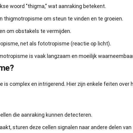
se woord "thigma," wat aanraking betekent.
en thigmotropisme om steun te vinden en te groeien.
ten om obstakels te vermijden.
pisme, net als fototropisme (reactie op licht).
gmotropisme is vaak langzaam en moeilijk waarneembaar
sme?
s complex en intrigerend. Hier zijn enkele feiten over 
ellen die aanraking kunnen detecteren.
akt, sturen deze cellen signalen naar andere delen van