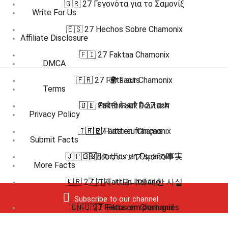
🇬🇷 27 Γεγονότα για το Σαμονίξ
Write For Us
🇪🇸 27 Hechos Sobre Chamonix
Affiliate Disclosure
🇫🇮 27 Faktaa Chamonix
DMCA
🇫🇷 27 Faits sur Chamonix
🌍 Facts
Terms
🇭🇮 शामोनी के बारे में 27 तथ्य
🇩🇪 Fakten auf Deutsch
Privacy Policy
🇮🇹 27 Fatti su Chamonix
🇫🇷 Faits en français
Submit Facts
🇯🇵 38個のザルツブルクの事実
🇪🇸 Hechos en Español
More Facts
🇰🇷 27 가지 샤모니에 대한 사실
🇮🇹 Fatti in Italiano
Subscribe to our channel
🇧🇷 🇵🇹 Fatos em português
🇳🇴 27 Fakta om Chamonix