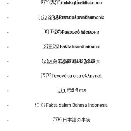
🇵🇹 27 Fatos sobre Chamonix
🇩🇰 Fakta på dansk
🇷🇴 27 Fapte despre Chamonix
🇸🇪 Fakta på svenska
🇷🇺 27 Факты о Шамони
🇳🇴 Fakta på norsk
🇸🇪 27 Fakta om Chamonix
🇫🇮 Faktat suomeksi
🇿🇭 关于夏蒙尼的27个事实
🇸🇦 حقائق باللغة العربية
🇬🇷 Γεγονότα στα ελληνικά
🇮🇳 हिंदी में तथ्य
🇮🇩 Fakta dalam Bahasa Indonesia
🇯🇵 日本語の事実