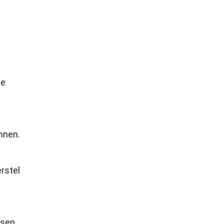
de
nnen.
rstel
ssen