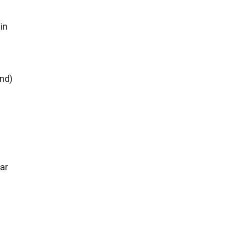
in
and)
ar