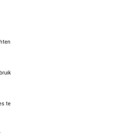
chten
bruik
es te