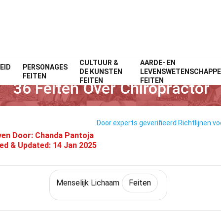
CULTUUR &
AARDE- EN
EID
PERSONAGES
Home
Natuur
Feiten
Menselijk Lichaam
Feiten
DE KUNSTEN
LEVENSWETENSCHAPP
FEITEN
FEITEN
FEITEN
36 Feiten Over Chiropractor
Door experts geverifieerd
Richtlijnen vo
ven Door:
Chanda Pantoja
ied & Updated:
14 Jan 2025
Menselijk Lichaam
Feiten