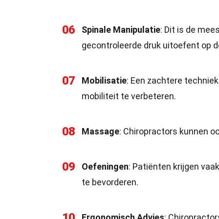
06
Spinale Manipulatie
: Dit is de mee
gecontroleerde druk uitoefent op 
07
Mobilisatie
: Een zachtere techni
mobiliteit te verbeteren.
08
Massage
: Chiropractors kunnen o
09
Oefeningen
: Patiënten krijgen va
te bevorderen.
10
Ergonomisch Advies
: Chiropracto