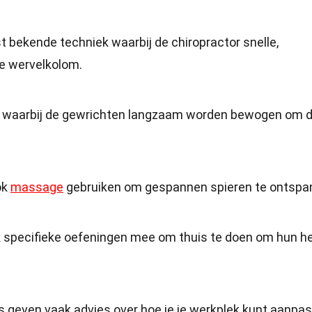
st bekende techniek waarbij de chiropractor snelle,
de wervelkolom.
ek waarbij de gewrichten langzaam worden bewogen om 
ok
massage
gebruiken om gespannen spieren te ontspa
ak specifieke oefeningen mee om thuis te doen om hun he
rs geven vaak advies over hoe je je werkplek kunt aanpa