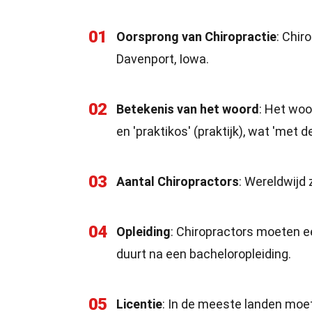
01
Oorsprong van Chiropractie
: Chir
Davenport, Iowa.
02
Betekenis van het woord
: Het woo
en 'praktikos' (praktijk), wat 'met
03
Aantal Chiropractors
: Wereldwijd 
04
Opleiding
: Chiropractors moeten ee
duurt na een bacheloropleiding.
05
Licentie
: In de meeste landen moe