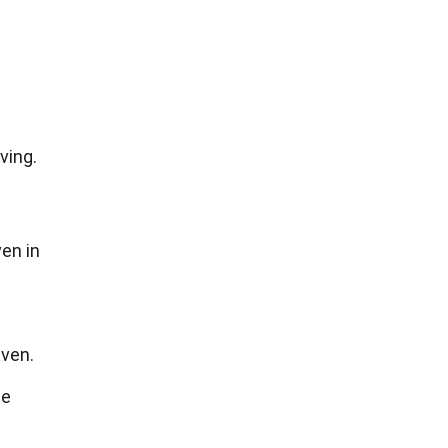
ving.
en in
ven.
ne