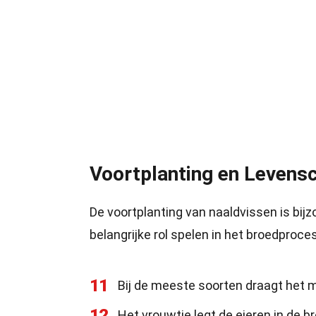
Voortplanting en Levens
De voortplanting van naaldvissen is bij
belangrijke rol spelen in het broedproces
11
Bij de meeste soorten draagt het ma
12
Het vrouwtje legt de eieren in de 