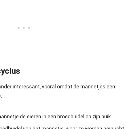
cyclus
zonder interessant, vooral omdat de mannetjes een
.
nnetje de eieren in een broedbuidel op zijn buik.
broedbuidel van het mannetje, waar ze worden bevrucht.