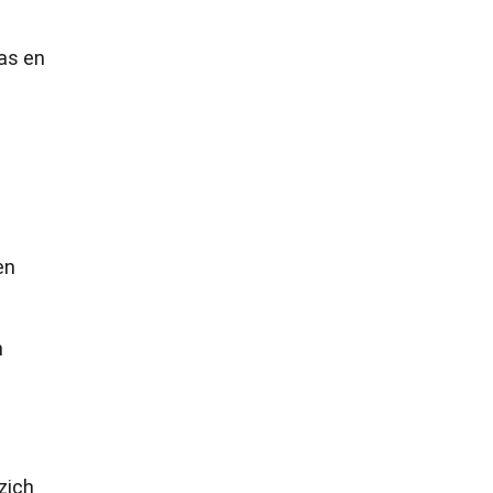
ras en
en
n
zich