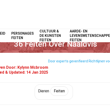
CULTUUR &
AARDE- EN
EID
PERSONAGES
Home
Natuur
Feiten
Dieren
Feiten
DE KUNSTEN
LEVENSWETENSCHAPP
FEITEN
FEITEN
FEITEN
36 Feiten Over Naaldvis
Door experts geverifieerd
Richtlijnen vo
ven Door:
Kylynn Mcbroom
ied & Updated:
14 Jan 2025
Dieren
Feiten