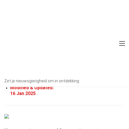
Home
Menselijke Activiteiten
Feiten
40 Feiten Over Kamperen
Door experts geverifieerd
Richtlijnen voor redactie
Geschreven Door:
Minetta
Zet je nieuwsgierigheid om in ontdekking
Quesenberry
Modified & Updated:
16 Jan 2025