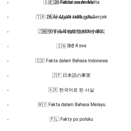
🇸🇪 26 Fakta om Air Malta
🇫🇮 Faktat suomeksi
🇹🇷 26 Air Malta Hakkında Gerçek
🇸🇦 حقائق باللغة العربية
🇿🇭 关于马耳他航空的26个事实
🇬🇷 Γεγονότα στα ελληνικά
🇮🇳 हिंदी में तथ्य
🇮🇩 Fakta dalam Bahasa Indonesia
🇯🇵 日本語の事実
🇰🇷 한국어로 된 사실
🇲🇾 Fakta dalam Bahasa Melayu
🇵🇱 Fakty po polsku