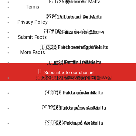
🇫🇮 26 Faktaa Air Malta
🌍 Facts
Terms
🇫🇷 26 Faits sur Air Malta
🇩🇪 Fakten auf Deutsch
Privacy Policy
🇭🇮 एयर मॉल्टा के बारे में 26 तथ्य
🇫🇷 Faits en français
Submit Facts
🇮🇩 26 Fakta tentang Air Malta
🇪🇸 Hechos en Español
More Facts
🇮🇹 26 Fatti su Air Malta
🇮🇹 Fatti in Italiano
Subscribe to our channel
🇰🇷 26 가지 몰타 항공에 대한 사실
🇧🇷 🇵🇹 Fatos em português
🇳🇴 26 Fakta om Air Malta
🇩🇰 Fakta på dansk
🇵🇹 26 Fatos sobre Air Malta
🇸🇪 Fakta på svenska
🇷🇺 26 Факты о Air Malta
🇳🇴 Fakta på norsk