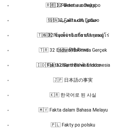
🇷🇺 32 Факты о Эндуро
🇫🇮 Faktat suomeksi
🇸🇪 32 Fakta om Enduro
🇸🇦 حقائق باللغة العربية
🇹🇭 32 ข้อเท็จจริงเกี่ยวกับ เอนดูโร่
🇬🇷 Γεγονότα στα ελληνικά
🇹🇷 32 Enduro Hakkında Gerçek
🇮🇳 हिंदी में तथ्य
🇮🇩 Fakta dalam Bahasa Indonesia
🇻🇮 32 Sự thật về Enduro
🇯🇵 日本語の事実
🇰🇷 한국어로 된 사실
🇲🇾 Fakta dalam Bahasa Melayu
🇵🇱 Fakty po polsku