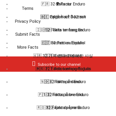
🇫🇷 32 Faits sur Enduro
🌍 Facts
Terms
🇩🇪 Fakten auf Deutsch
🇭🇮 एंड्यूरो के बारे में 32 तथ्य
Privacy Policy
🇮🇩 32 Fakta tentang Enduro
🇫🇷 Faits en français
Submit Facts
🇪🇸 Hechos en Español
🇮🇹 32 Fatti su Enduro
More Facts
🇰🇷 32 가지 엔듀로에 대한 사실
🇮🇹 Fatti in Italiano
Subscribe to our channel
🇧🇷 🇵🇹 Fatos em português
🇲🇸 32 Fakta tentang Enduro
🇳🇴 32 Fakta om Enduro
🇩🇰 Fakta på dansk
🇵🇹 32 Fatos sobre Enduro
🇸🇪 Fakta på svenska
🇷🇴 32 Fapte despre Enduro
🇳🇴 Fakta på norsk