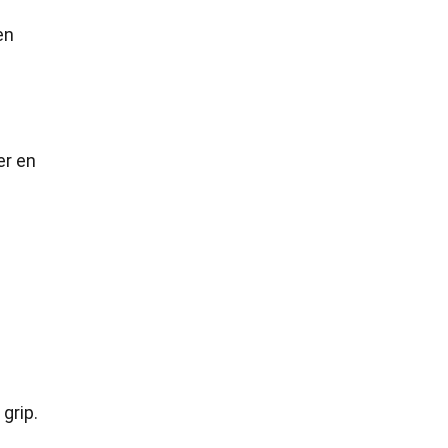
en
er en
grip.