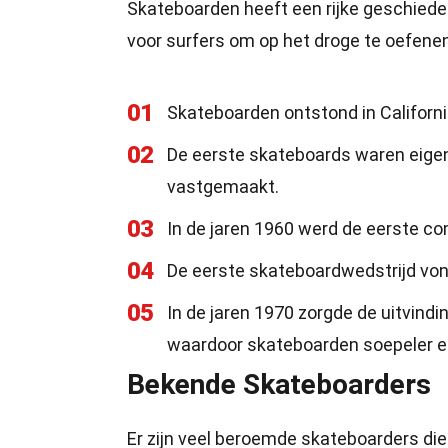
Skateboarden heeft een rijke geschieden
voor surfers om op het droge te oefenen,
01
Skateboarden ontstond in Californië
02
De eerste skateboards waren eigen
vastgemaakt.
03
In de jaren 1960 werd de eerste 
04
De eerste skateboardwedstrijd vond
05
In de jaren 1970 zorgde de uitvindi
waardoor skateboarden soepeler en
Bekende Skateboarders
Er zijn veel beroemde skateboarders di