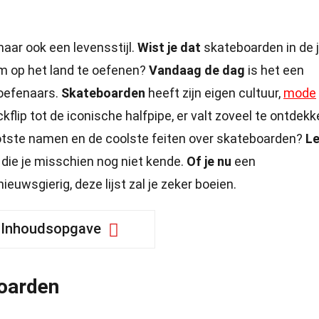
maar ook een levensstijl.
Wist je dat
skateboarden in de 
om op het land te oefenen?
Vandaag de dag
is het een
oefenaars.
Skateboarden
heeft zijn eigen cultuur,
mode
ckflip tot de iconische halfpipe, er valt zoveel te ontdekk
otste namen en de coolste feiten over skateboarden?
L
die je misschien nog niet kende.
Of je nu
een
uwsgierig, deze lijst zal je zeker boeien.
Inhoudsopgave
oarden