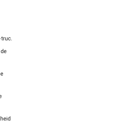
truc.
 de
de
e
kheid