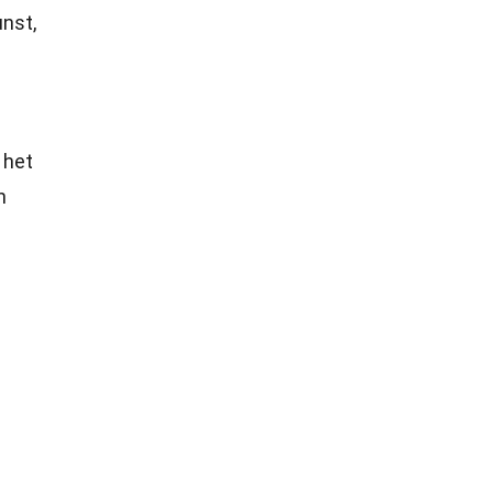
unst,
 het
n