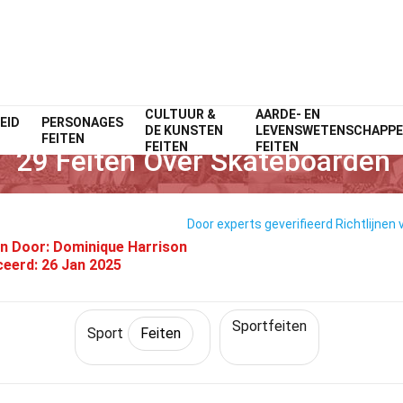
CULTUUR &
AARDE- EN
EID
PERSONAGES
Home
Levensstijl
Feiten
Sport
Feiten
DE KUNSTEN
LEVENSWETENSCHAPP
FEITEN
FEITEN
FEITEN
29 Feiten Over Skateboarden
Door experts geverifieerd
Richtlijnen 
n Door:
Dominique Harrison
ceerd:
26 Jan 2025
Sportfeiten
Sport
Feiten