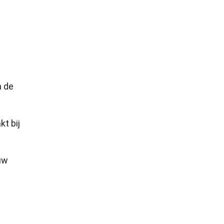
n de
t bij
uw