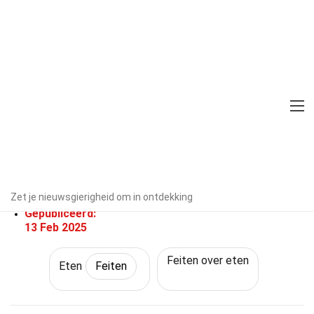
Home
Levensstijl
Feiten
Eten
Feiten
40 Feiten Over Pasta
Door experts geverifieerd
Richtlijnen voor redactie
Geschreven Door:
Zet je nieuwsgierigheid om in ontdekking
Catherina Barrios
Gepubliceerd:
13 Feb 2025
Feiten over eten
Eten
Feiten