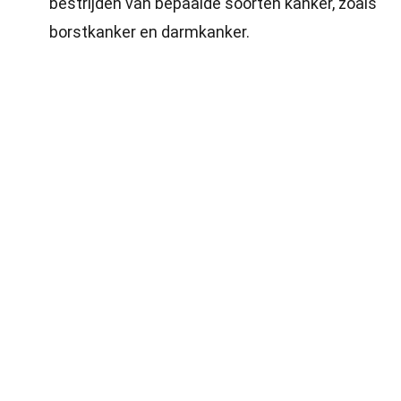
bestrijden van bepaalde soorten kanker, zoals
borstkanker en darmkanker.