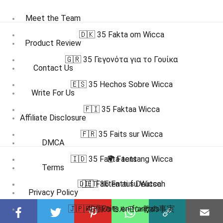
Meet the Team
🇩🇰 35 Fakta om Wicca
Product Review
🇬🇷 35 Γεγονότα για το Γουίκα
Contact Us
🇪🇸 35 Hechos Sobre Wicca
Write For Us
🇫🇮 35 Faktaa Wicca
Affiliate Disclosure
🇫🇷 35 Faits sur Wicca
DMCA
🇮🇩 35 Fakta tentang Wicca
🌍 Facts
Terms
🇩🇪 Fakten auf Deutsch
🇮🇹 35 Fatti su Wicca
Privacy Policy
🇯🇵 40個のモルモン教の事実
🇫🇷 Faits en français
Submit Facts