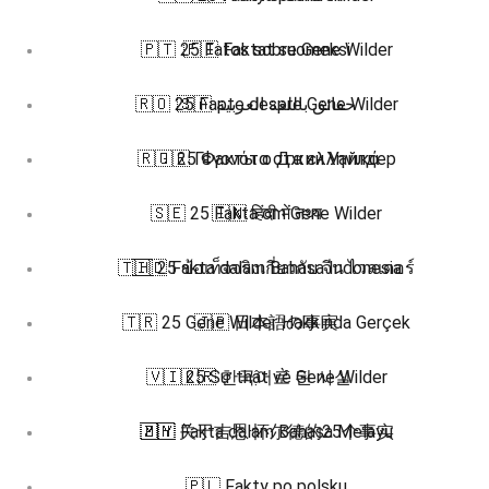
🇵🇹 25 Fatos sobre Gene Wilder
🇫🇮 Faktat suomeksi
🇷🇴 25 Fapte despre Gene Wilder
🇸🇦 حقائق باللغة العربية
🇷🇺 25 Факты о Джин Уайлдер
🇬🇷 Γεγονότα στα ελληνικά
🇸🇪 25 Fakta om Gene Wilder
🇮🇳 हिंदी में तथ्य
🇹🇭 25 ข้อเท็จจริงเกี่ยวกับ จีน ไวลเดอร์
🇮🇩 Fakta dalam Bahasa Indonesia
🇹🇷 25 Gene Wilder Hakkında Gerçek
🇯🇵 日本語の事実
🇻🇮 25 Sự thật về Gene Wilder
🇰🇷 한국어로 된 사실
🇿🇭 关于吉恩·怀尔德的25个事实
🇲🇾 Fakta dalam Bahasa Melayu
🇵🇱 Fakty po polsku