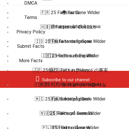
DMCA
🇫🇷 25 Faits sur Gene Wilder
🌍 Facts
Terms
🇭🇮 जीन वाइल्डर के बारे में 25 तथ्य
🇩🇪 Fakten auf Deutsch
Privacy Policy
🇮🇩 25 Fakta tentang Gene Wilder
🇫🇷 Faits en français
Submit Facts
🇮🇹 25 Fatti su Gene Wilder
🇪🇸 Hechos en Español
More Facts
🇯🇵 25個のジジ・ハディッドの事実
🇮🇹 Fatti in Italiano
Subscribe to our channel
🇰🇷 25 가지 진 와일더에 대한 사실
🇧🇷 🇵🇹 Fatos em português
🇲🇸 25 Fakta tentang Gene Wilder
🇩🇰 Fakta på dansk
🇳🇴 25 Fakta om Gene Wilder
🇸🇪 Fakta på svenska
🇵🇱 25 Fakty o Gene Wilder
🇳🇴 Fakta på norsk