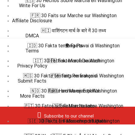
🇪🇸 30 Hechos Sobre Marcha en Washington
Write For Us
🇫🇷 30 Faits sur Marche sur Washington
Affiliate Disclosure
🇭🇮 वाशिंगटन मार्च के बारे में 30 तथ्य
DMCA
🇮🇩 30 Fakta tentang Pawai di Washington
🌍 Facts
Terms
🇮🇹 30 Fatti su Marcia su Washington
🇩🇪 Fakten auf Deutsch
Privacy Policy
🇲🇸 30 Fakta tentang Perarakan di Washington
🇫🇷 Faits en français
Submit Facts
🇳🇴 30 Fakta om Marsjen til Washington
🇪🇸 Hechos en Español
More Facts
🇵🇹 30 Fatos sobre Marcha sobre Washington
🇮🇹 Fatti in Italiano
Subscribe to our channel
🇸🇪 30 Fakta om Marschen till Washington
🇧🇷 🇵🇹 Fatos em português