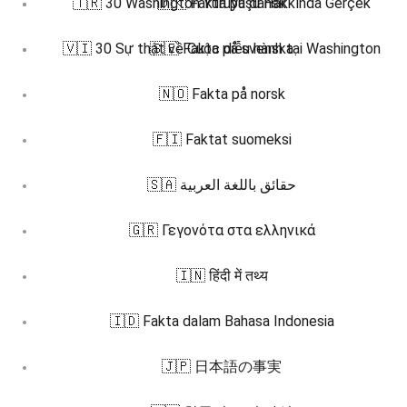
🇹🇷 30 Washington Yürüyüşü Hakkında Gerçek
🇩🇰 Fakta på dansk
🇻🇮 30 Sự thật về Cuộc diễu hành tại Washington
🇸🇪 Fakta på svenska
🇳🇴 Fakta på norsk
🇫🇮 Faktat suomeksi
🇸🇦 حقائق باللغة العربية
🇬🇷 Γεγονότα στα ελληνικά
🇮🇳 हिंदी में तथ्य
🇮🇩 Fakta dalam Bahasa Indonesia
🇯🇵 日本語の事実