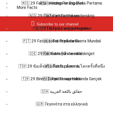
🇲🇸 29 Fakta tentang Perang Dunia Pertama
🇪🇸 Hechos en Español
More Facts
🇳🇴 29 Fakta om Første verdenskrig
🇮🇹 Fatti in Italiano
Subscribe to our channel
🇵🇱 29 Fakty o I wojna światowa
🇧🇷 🇵🇹 Fatos em português
🇵🇹 29 Fatos sobre Primeira Guerra Mundial
🇩🇰 Fakta på dansk
🇸🇪 29 Fakta om Första världskriget
🇸🇪 Fakta på svenska
🇹🇭 29 ข้อเท็จจริงเกี่ยวกับ สงครามโลกครั้งที่หนึ่ง
🇳🇴 Fakta på norsk
🇹🇷 29 Birinci Dünya Savaşı Hakkında Gerçek
🇫🇮 Faktat suomeksi
🇸🇦 حقائق باللغة العربية
🇬🇷 Γεγονότα στα ελληνικά