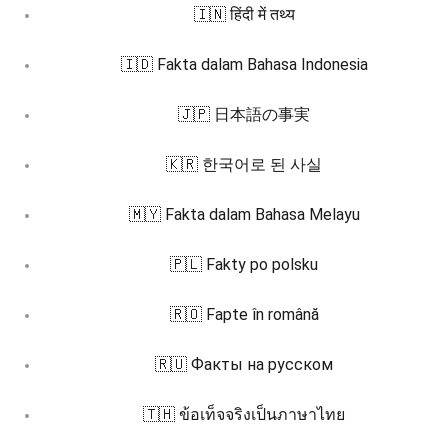
🇮🇳 हिंदी में तथ्य
🇮🇩 Fakta dalam Bahasa Indonesia
🇯🇵 日本語の事実
🇰🇷 한국어로 된 사실
🇲🇾 Fakta dalam Bahasa Melayu
🇵🇱 Fakty po polsku
🇷🇴 Fapte în română
🇷🇺 Факты на русском
🇹🇭 ข้อเท็จจริงเป็นภาษาไทย