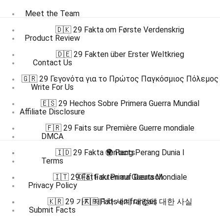
Meet the Team
🇩🇰 29 Fakta om Første Verdenskrig
Product Review
🇩🇪 29 Fakten über Erster Weltkrieg
Contact Us
🇬🇷 29 Γεγονότα για το Πρώτος Παγκόσμιος Πόλεμος
Write For Us
🇪🇸 29 Hechos Sobre Primera Guerra Mundial
Affiliate Disclosure
🇫🇷 29 Faits sur Première Guerre mondiale
DMCA
🇮🇩 29 Fakta tentang Perang Dunia I
🌍 Facts
Terms
🇮🇹 29 Fatti su Prima Guerra Mondiale
🇩🇪 Fakten auf Deutsch
Privacy Policy
🇰🇷 29 가지 제1차 세계 대전에 대한 사실
🇫🇷 Faits en français
Submit Facts