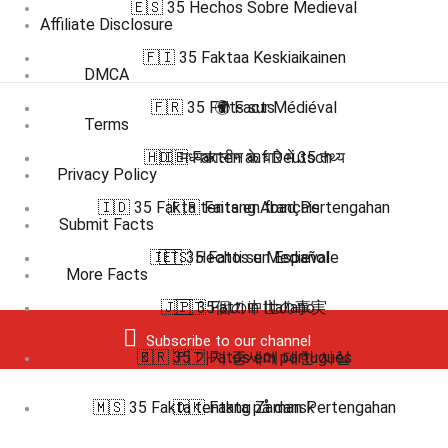
🇪🇸 35 Hechos Sobre Medieval
Affiliate Disclosure
🇫🇮 35 Faktaa Keskiaikainen
DMCA
🇫🇷 35 Faits sur Médiéval
🌍 Facts
Terms
🇭🇮 मध्यकालीन के बारे में 35 तथ्य
🇩🇪 Fakten auf Deutsch
Privacy Policy
🇮🇩 35 Fakta tentang Abad Pertengahan
🇫🇷 Faits en français
Submit Facts
🇮🇹 35 Fatti su Medievale
🇪🇸 Hechos en Español
More Facts
🇯🇵 35個の中世の事実
🇮🇹 Fatti in Italiano
Subscribe to our channel
🇧🇷 🇵🇹 Fatos em português
🇰🇷 35 가지 중세에 대한 사실
🇲🇸 35 Fakta tentang Zaman Pertengahan
🇩🇰 Fakta på dansk