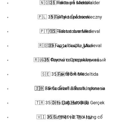
🇳🇴 35 Fakta om Middelalder
🇸🇪 Fakta på svenska
🇵🇱 35 Fakty o Średniowieczny
🇳🇴 Fakta på norsk
🇵🇹 35 Fatos sobre Medieval
🇫🇮 Faktat suomeksi
🇷🇴 35 Fapte despre Medieval
🇸🇦 حقائق باللغة العربية
🇷🇺 35 Факты о Средневековый
🇬🇷 Γεγονότα στα ελληνικά
🇸🇪 35 Fakta om Medeltida
🇮🇳 हिंदी में तथ्य
🇮🇩 Fakta dalam Bahasa Indonesia
🇹🇭 35 ข้อเท็จจริงเกี่ยวกับ ยุคกลาง
🇹🇷 35 Orta Çağ Hakkında Gerçek
🇯🇵 日本語の事実
🇻🇮 35 Sự thật về Thời trung cổ
🇰🇷 한국어로 된 사실