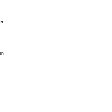
en.
en