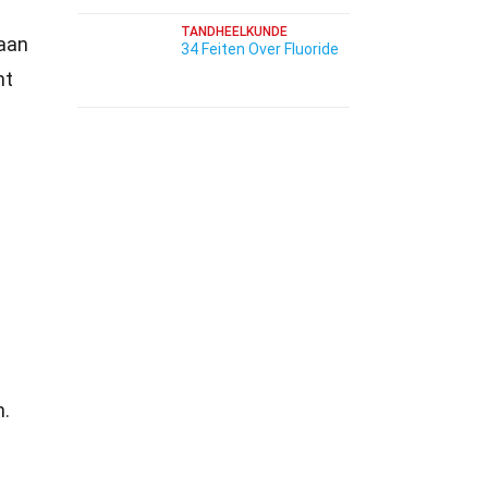
TANDHEELKUNDE
gaan
34 Feiten Over Fluoride
mt
n.