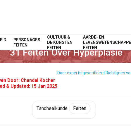
CULTUUR &
AARDE- EN
EID
Home
PERSONAGES
Fitness & Welzijn
Feiten
Tandheelkunde
Feiten
DE KUNSTEN
LEVENSWETENSCHAPP
FEITEN
FEITEN
FEITEN
31 Feiten Over Hyperplasie
Door experts geverifieerd
Richtlijnen vo
ven Door:
Chandal Kocher
ied & Updated:
15 Jan 2025
Tandheelkunde
Feiten