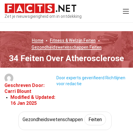
Zet je nieuwsgierigheid om in ontdekking
Home
Fitness & Welzijn
Feiten
Gezondheidswetenschappen
Feiten
34 Feiten Over Atherosclerose
Door experts geverifieerd
Richtlijnen
voor redactie
Geschreven Door:
Carri Blount
Modified & Updated:
16 Jan 2025
Gezondheidswetenschappen
Feiten