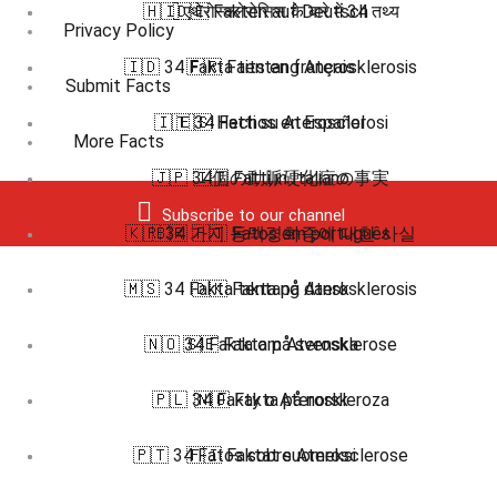
🇭🇮 एथेरोस्क्लेरोसिस के बारे में 34 तथ्य
🇩🇪 Fakten auf Deutsch
Privacy Policy
🇮🇩 34 Fakta tentang Aterosklerosis
🇫🇷 Faits en français
Submit Facts
🇮🇹 34 Fatti su Aterosclerosi
🇪🇸 Hechos en Español
More Facts
🇯🇵 34個の動脈硬化症の事実
🇮🇹 Fatti in Italiano
Subscribe to our channel
🇰🇷 34 가지 동맥경화증에 대한 사실
🇧🇷 🇵🇹 Fatos em português
🇲🇸 34 Fakta tentang Aterosklerosis
🇩🇰 Fakta på dansk
🇳🇴 34 Fakta om Aterosklerose
🇸🇪 Fakta på svenska
🇵🇱 34 Fakty o Ateroskleroza
🇳🇴 Fakta på norsk
🇵🇹 34 Fatos sobre Aterosclerose
🇫🇮 Faktat suomeksi