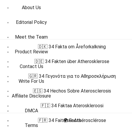
About Us
Editorial Policy
Meet the Team
🇩🇰 34 Fakta om Åreforkalkning
Product Review
🇩🇪 34 Fakten über Atherosklerose
Contact Us
🇬🇷 34 Γεγονότα για το Αθηροσκλήρωση
Write For Us
🇪🇸 34 Hechos Sobre Aterosclerosis
Affiliate Disclosure
🇫🇮 34 Faktaa Ateroskleroosi
DMCA
🇫🇷 34 Faits sur Athérosclérose
🌍 Facts
Terms