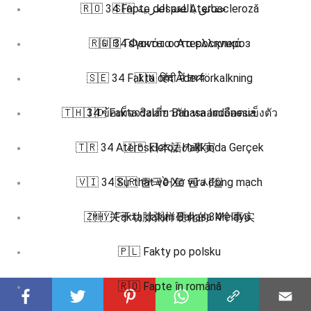
🇷🇴 34 Fapte despre Ateroscleroză
🇸🇦 حقائق باللغة العربية
🇷🇺 34 Факты о Атеросклероз
🇬🇷 Γεγονότα στα ελληνικά
🇸🇪 34 Fakta om Åderförkalkning
🇮🇳 हिंदी में तथ्य
🇹🇭 34 ข้อเท็จจริงเกี่ยวกับ หลอดเลือดแข็งตัว
🇮🇩 Fakta dalam Bahasa Indonesia
🇹🇷 34 Ateroskleroz Hakkında Gerçek
🇯🇵 日本語の事実
🇻🇮 34 Sự thật về Xơ vữa động mạch
🇰🇷 한국어로 된 사실
🇿🇭 关于动脉粥样硬化的34个事实
🇲🇾 Fakta dalam Bahasa Melayu
🇵🇱 Fakty po polsku
🇷🇴 Fapte în română