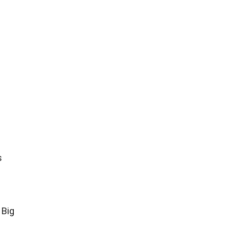
s
 Big