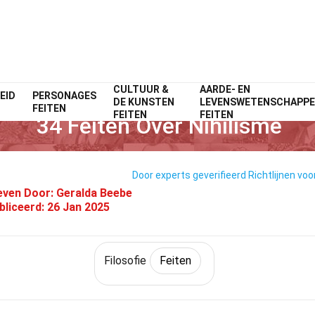
CULTUUR &
AARDE- EN
EID
PERSONAGES
Home
Filosofie & Denken
Feiten
Filosofie
Feiten
DE KUNSTEN
LEVENSWETENSCHAPP
FEITEN
FEITEN
FEITEN
34 Feiten Over Nihilisme
Door experts geverifieerd
Richtlijnen voo
even Door:
Geralda Beebe
bliceerd:
26 Jan 2025
Filosofie
Feiten