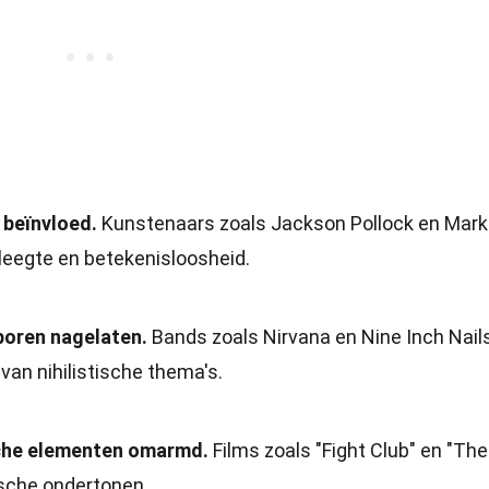
 beïnvloed.
Kunstenaars zoals Jackson Pollock en Mark
eegte en betekenisloosheid.
sporen nagelaten.
Bands zoals Nirvana en Nine Inch Nail
van nihilistische thema's.
ische elementen omarmd.
Films zoals "Fight Club" en "The
ische ondertonen.