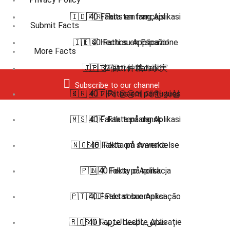
🇮🇩 40 Fakta tentang Aplikasi
🇫🇷 Faits en français
Submit Facts
🇮🇹 40 Fatti su Applicazione
🇪🇸 Hechos en Español
More Facts
🇯🇵 32個の仲裁の事実
🇮🇹 Fatti in Italiano
Subscribe to our channel
🇧🇷 🇵🇹 Fatos em português
🇰🇷 40 가지 응용에 대한 사실
🇲🇸 40 Fakta tentang Aplikasi
🇩🇰 Fakta på dansk
🇳🇴 40 Fakta om Anvendelse
🇸🇪 Fakta på svenska
🇵🇱 40 Fakty o Aplikacja
🇳🇴 Fakta på norsk
🇵🇹 40 Fatos sobre Aplicação
🇫🇮 Faktat suomeksi
🇷🇴 40 Fapte despre Aplicație
🇸🇦 حقائق باللغة العربية