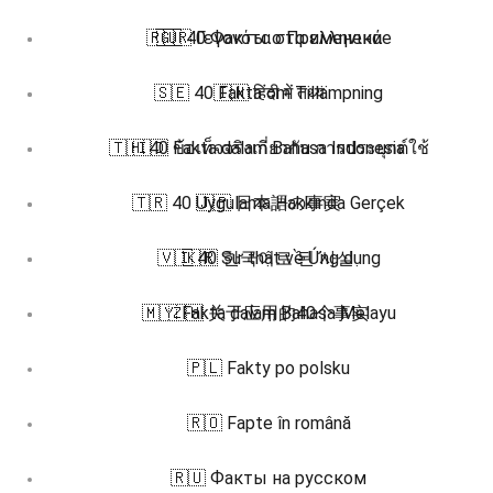
🇷🇺 40 Факты о Применение
🇬🇷 Γεγονότα στα ελληνικά
🇸🇪 40 Fakta om Tillämpning
🇮🇳 हिंदी में तथ्य
🇹🇭 40 ข้อเท็จจริงเกี่ยวกับ การประยุกต์ใช้
🇮🇩 Fakta dalam Bahasa Indonesia
🇹🇷 40 Uygulama Hakkında Gerçek
🇯🇵 日本語の事実
🇻🇮 40 Sự thật về Ứng dụng
🇰🇷 한국어로 된 사실
🇲🇾 Fakta dalam Bahasa Melayu
🇿🇭 关于应用的40个事实
🇵🇱 Fakty po polsku
🇷🇴 Fapte în română
🇷🇺 Факты на русском