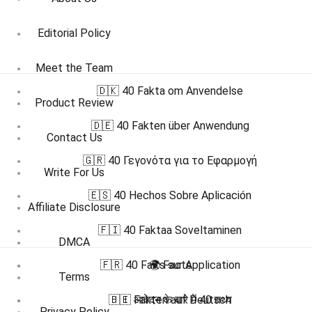
Editorial Policy
Meet the Team
🇩🇰 40 Fakta om Anvendelse
Product Review
🇩🇪 40 Fakten über Anwendung
Contact Us
🇬🇷 40 Γεγονότα για το Εφαρμογή
Write For Us
🇪🇸 40 Hechos Sobre Aplicación
Affiliate Disclosure
🇫🇮 40 Faktaa Soveltaminen
DMCA
🇫🇷 40 Faits sur Application
🌍 Facts
Terms
🇭🇮 आवेदन के बारे में 40 तथ्य
🇩🇪 Fakten auf Deutsch
Privacy Policy