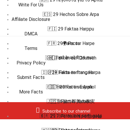
Write For Us
🇪🇸 29 Hechos Sobre Arpa
Affiliate Disclosure
🇫🇮 29 Faktaa Harppu
DMCA
🇫🇷 29 Faits sur Harpe
🌍 Facts
Terms
🇩🇪 Fakten auf Deutsch
🇭🇮 हार्प के बारे में 29 तथ्य
Privacy Policy
🇮🇩 29 Fakta tentang Harpa
🇫🇷 Faits en français
Submit Facts
🇪🇸 Hechos en Español
🇮🇹 29 Fatti su Arpa
More Facts
🇯🇵 36個の即興の事実
🇮🇹 Fatti in Italiano
Subscribe to our channel
🇧🇷 🇵🇹 Fatos em português
🇰🇷 29 가지 하프에 대한 사실