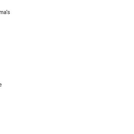
mma's
s
e