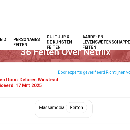
CULTUUR &
AARDE- EN
EID
Home
PERSONAGES
Cultuur & De Kunsten
Feiten
Massamedia
Feiten
DE KUNSTEN
LEVENSWETENSCHAPP
FEITEN
FEITEN
FEITEN
36 Feiten Over Netflix
Door experts geverifieerd
Richtlijnen v
en Door:
Delores Winstead
iceerd:
17 Mrt 2025
Massamedia
Feiten